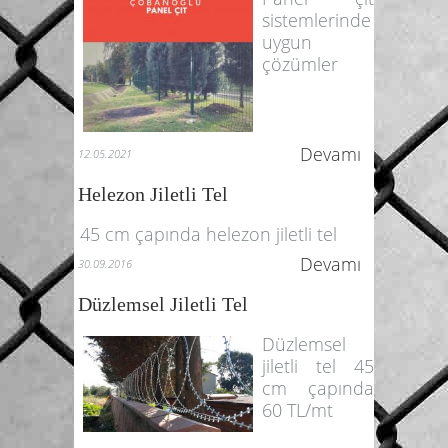
sistemlerinde
uygun
çözümler
Devamı
12.05.2021
Helezon Jiletli Tel
45 cm çapında helezon jiletli tel
Devamı
30.09.2016
Düzlemsel Jiletli Tel
Düzlemsel
jiletli tel 45
cm çapında
60 TL/mt