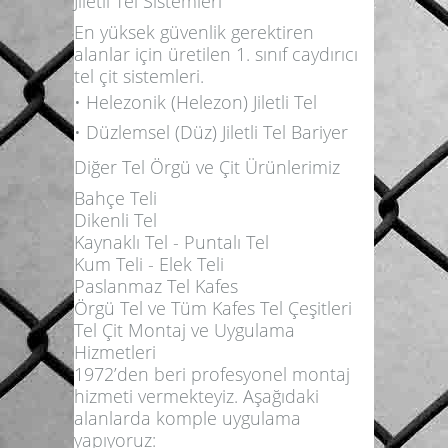
Jiletli Tel Sistemleri
En yüksek güvenlik gerektiren
alanlar için üretilen 1. sınıf caydırıcı
tel çit sistemleri.
• Helezonik (Helezon) Jiletli Tel
• Düzlemsel (Düz) Jiletli Tel Bariyer
Diğer Tel Örgü ve Çit Ürünlerimiz
Bahçe Teli
Dikenli Tel
Kaynaklı Tel - Puntalı Tel
Kum Teli - Elek Teli
Paslanmaz Tel Kafes
Örgü Tel ve Tüm Kafes Tel Çeşitleri
Tel Çit Montaj ve Uygulama
Hizmetleri
1972’den beri profesyonel montaj
hizmeti vermekteyiz. Aşağıdaki
alanlarda komple uygulama
yapıyoruz: