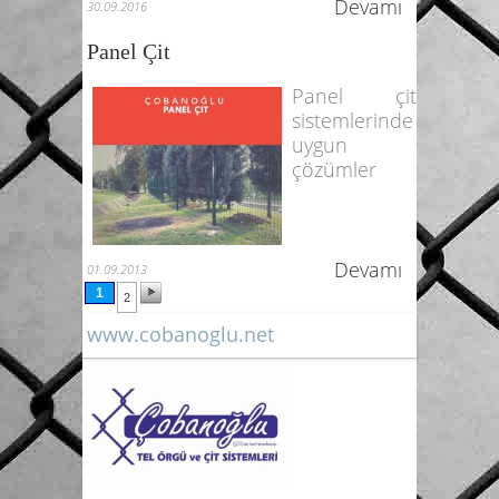
Devamı
30.09.2016
Panel Çit
Panel çit
sistemlerinde
uygun
çözümler
Devamı
01.09.2013
1
2
www.cobanoglu.net