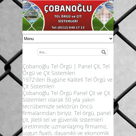
Çobanoğlu Tel Örgü | Panel Çit, Tel
Örgü ve Çit Sistemleri
1972’den Bugüne Kaliteli Tel Örgü ve
Çit Sistemleri
Çobanoğlu Tel Örgü Panel Çit ve Çit
Sistemleri olarak 50 yıla yakın
tecrübemizle sektörün öncü
firmalarından biriyiz. Tel örgü, panel
çit, jiletli tel ve güvenlik sistemleri
üretiminde uzmanlaşmış firmamız,
uygun fiyatlı, dayanıklı ve ekonomik