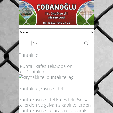
Puntalı tel
Puntalı kafes Teli,Soba ön
teli,Puntalı tel
Puntalı tel,kaynaklı tel
Punta kaynaklı tel kafes teli Pvc kaplı
tellerden ve galvaniz kaplı tellerden
punta kaynaklı olarak rulo olarak