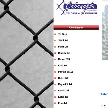
Ürünlerimiz
Tel Örgü
Jiletli Tel
Panel Çit
Dikenli Tel
Kumes Teli
Elek Teli
Puntalı Tel Ağ
Rabis Tel
Kaynakli Tel
Bahçe Teli
Tale
Kafes Teli
Fens Teli
İsim