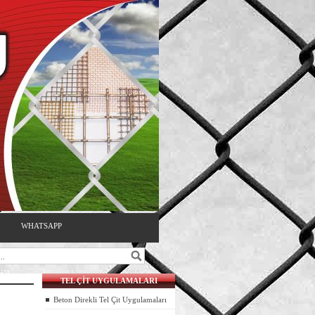
WHATSAPP
TEL ÇİT UYGULAMALARI
Beton Direkli Tel Çit Uygulamaları