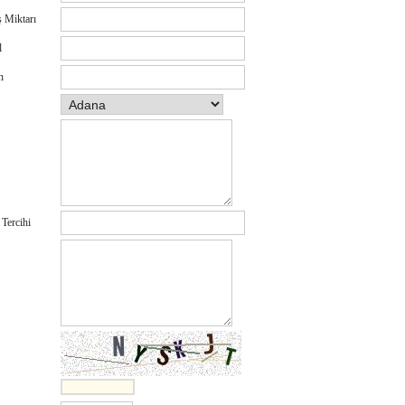
ş Miktarı
l
n
Tercihi