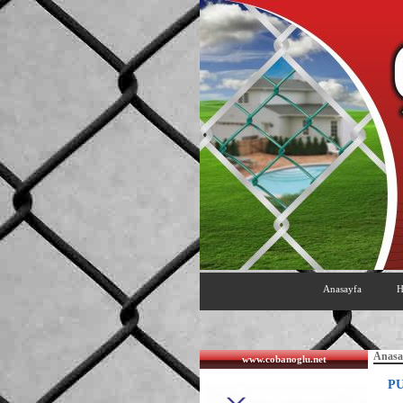
Anasayfa
H
Anasa
www.cobanoglu.net
P