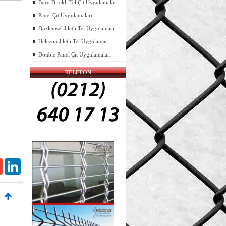
Boru Direkli Tel Çit Uygulamaları
Panel Çit Uygulamaları
Düzlemsel Jiletli Tel Uygulaması
Helezon Jiletli Tel Uygulaması
Double Panel Çit Uygulamaları
TELEFON
Gmail
LinkedIn