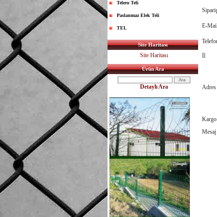
Telero Teli
Sipari
Paslanmaz Elek Teli
E-Mai
TEL
Telefo
Site Haritası
Site Haritası
İl
Ürün Ara
Detaylı Ara
Adres
Kargo 
Mesaj